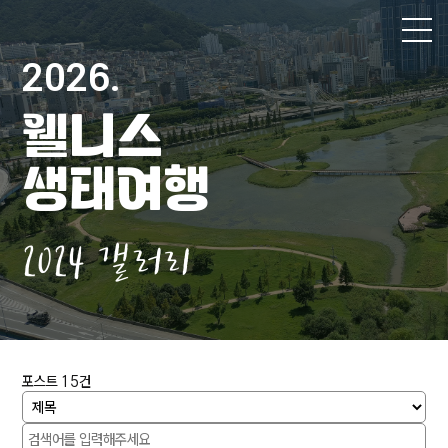
2024
갤
2026.
러
처음으로
리
웰니스
사업개요
생태여행
프로그램
도심 속 생태 나들이
철새따라 탐조 여행
생태체험 한마당
보트타고 습지탐험
한여름밤 별빛 탐험대
예약내역
2024 갤러리
갤러리
2022 갤러리
2023 갤러리
2024 갤러리
2025 갤러리
2026 갤러리
공지사항
포스트
15
건